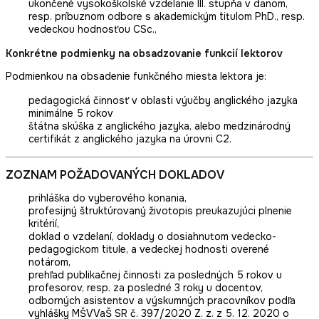
ukončené vysokoškolské vzdelanie III. stupňa v danom,
resp. príbuznom odbore s akademickým titulom PhD., resp.
vedeckou hodnosťou CSc.,
Konkrétne podmienky na obsadzovanie funkcií lektorov
Podmienkou na obsadenie funkčného miesta lektora je:
pedagogická činnosť v oblasti výučby anglického jazyka
minimálne 5 rokov
štátna skúška z anglického jazyka, alebo medzinárodný
certifikát z anglického jazyka na úrovni C2.
ZOZNAM POŽADOVANÝCH DOKLADOV
prihláška do vyberového konania,
profesijný štruktúrovaný životopis preukazujúci plnenie
kritérií,
doklad o vzdelaní, doklady o dosiahnutom vedecko-
pedagogickom titule, a vedeckej hodnosti overené
notárom,
prehľad publikačnej činnosti za posledných 5 rokov u
profesorov, resp. za posledné 3 roky u docentov,
odborných asistentov a výskumných pracovníkov podľa
vyhlášky MŠVVaŠ SR č. 397/2020 Z. z. z 5. 12. 2020 o