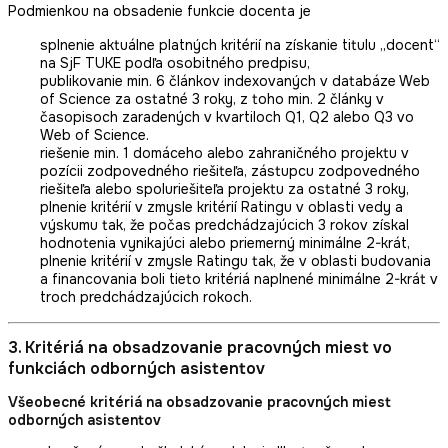
Podmienkou na obsadenie funkcie docenta je
splnenie aktuálne platných kritérií na získanie titulu „docent“
na SjF TUKE podľa osobitného predpisu,
publikovanie min. 6 článkov indexovaných v databáze Web
of Science za ostatné 3 roky, z toho min. 2 články v
časopisoch zaradených v kvartiloch Q1, Q2 alebo Q3 vo
Web of Science.
riešenie min. 1 domáceho alebo zahraničného projektu v
pozícii zodpovedného riešiteľa, zástupcu zodpovedného
riešiteľa alebo spoluriešiteľa projektu za ostatné 3 roky,
plnenie kritérií v zmysle kritérií Ratingu v oblasti vedy a
výskumu tak, že počas predchádzajúcich 3 rokov získal
hodnotenia vynikajúci alebo priemerný minimálne 2-krát,
plnenie kritérií v zmysle Ratingu tak, že v oblasti budovania
a financovania boli tieto kritériá naplnené minimálne 2-krát v
troch predchádzajúcich rokoch.
3. Kritériá na obsadzovanie pracovných miest vo
funkciách odborných asistentov
Všeobecné kritériá na obsadzovanie pracovných miest
odborných asistentov