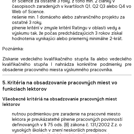
of Science za ostatné 3 roky, z toho min. 2 články v
časopisoch zaradených v kvartiloch Q1, Q2 Q3 alebo Q4 vo
Web of Science.
riešenie min. 1 domáceho alebo zahraničného projektu za
ostatné 3 roky,
plnenie kritérií v zmysle kritérií Ratingu v oblasti vedy a
výskumu tak, že počas predchádzajúcich 3 rokov získal
hodnotenia vynikajúci alebo priemerný minimálne 2-krát.
Poznámka:
Získanie vedeckého kvalifikačného stupňa IIa alebo vedeckého
kvalifikačného stupňa I nahrádza konkrétne podmienky pre
obsadenie pracovného miesta výskumného pracovníka.
5. Kritéria na obsadzovanie pracovných miest vo
funkciach lektorov
Všeobecné kritériá na obsadzovanie pracovných miest
lektorov
nutnou podmienkou pre zaradenie na pracovné miesto
lektora je preukázateľné plnenie pracovných povinností
definovaných v § 75 ods. (8) zákona č. 131/2002 Z.z. o
vysokých školách v znení neskorších predpisov.