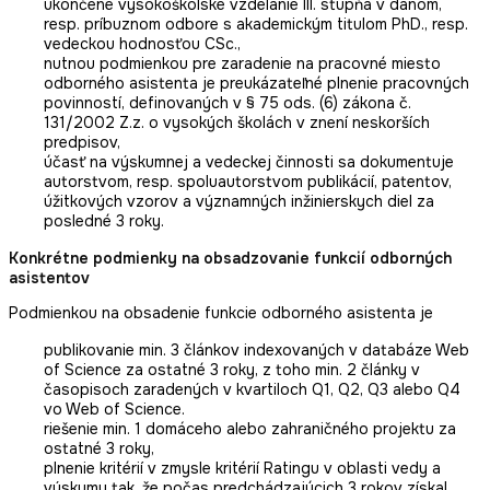
ukončené vysokoškolské vzdelanie III. stupňa v danom,
resp. príbuznom odbore s akademickým titulom PhD., resp.
vedeckou hodnosťou CSc.,
nutnou podmienkou pre zaradenie na pracovné miesto
odborného asistenta je preukázateľné plnenie pracovných
povinností, definovaných v § 75 ods. (6) zákona č.
131/2002 Z.z. o vysokých školách v znení neskorších
predpisov,
účasť na výskumnej a vedeckej činnosti sa dokumentuje
autorstvom, resp. spoluautorstvom publikácií, patentov,
úžitkových vzorov a významných inžinierskych diel za
posledné 3 roky.
Konkrétne podmienky na obsadzovanie funkcií odborných
asistentov
Podmienkou na obsadenie funkcie odborného asistenta je
publikovanie min. 3 článkov indexovaných v databáze Web
of Science za ostatné 3 roky, z toho min. 2 články v
časopisoch zaradených v kvartiloch Q1, Q2, Q3 alebo Q4
vo Web of Science.
riešenie min. 1 domáceho alebo zahraničného projektu za
ostatné 3 roky,
plnenie kritérií v zmysle kritérií Ratingu v oblasti vedy a
výskumu tak, že počas predchádzajúcich 3 rokov získal