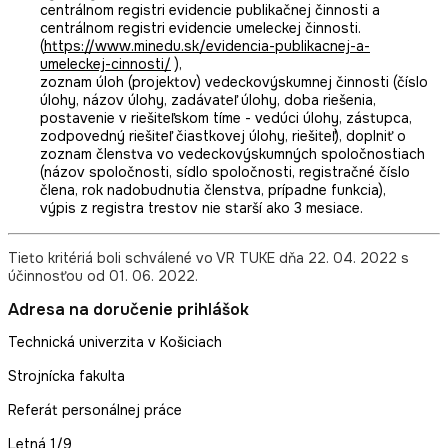
centrálnom registri evidencie publikačnej činnosti a
centrálnom registri evidencie umeleckej činnosti.
(
https://www.minedu.sk/evidencia-publikacnej-a-
umeleckej-cinnosti/
),
zoznam úloh (projektov) vedeckovýskumnej činnosti (číslo
úlohy, názov úlohy, zadávateľ úlohy, doba riešenia,
postavenie v riešiteľskom tíme - vedúci úlohy, zástupca,
zodpovedný riešiteľ čiastkovej úlohy, riešiteľ), doplniť o
zoznam členstva vo vedeckovýskumných spoločnostiach
(názov spoločnosti, sídlo spoločnosti, registračné číslo
člena, rok nadobudnutia členstva, prípadne funkcia),
výpis z registra trestov nie starší ako 3 mesiace.
Tieto kritériá boli schválené vo VR TUKE dňa 22. 04. 2022 s
účinnosťou od 01. 06. 2022.
Adresa na doručenie prihlášok
Technická univerzita v Košiciach
Strojnícka fakulta
Referát personálnej práce
Letná 1/9