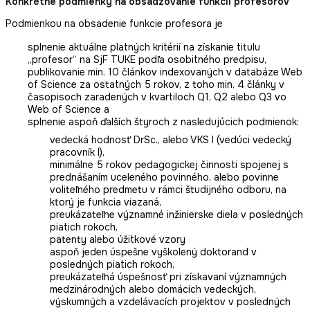
Konkrétne podmienky na obsadzovanie funkcií profesorov
Podmienkou na obsadenie funkcie profesora je
splnenie aktuálne platných kritérií na získanie titulu
„profesor“ na SjF TUKE podľa osobitného predpisu,
publikovanie min. 10 článkov indexovaných v databáze Web
of Science za ostatných 5 rokov, z toho min. 4 články v
časopisoch zaradených v kvartiloch Q1, Q2 alebo Q3 vo
Web of Science a
splnenie aspoň ďalších štyroch z nasledujúcich podmienok:
vedecká hodnosť DrSc., alebo VKS I (vedúci vedecký
pracovník I),
minimálne 5 rokov pedagogickej činnosti spojenej s
prednášaním uceleného povinného, alebo povinne
voliteľného predmetu v rámci študijného odboru, na
ktorý je funkcia viazaná,
preukázateľne významné inžinierske diela v posledných
piatich rokoch,
patenty alebo úžitkové vzory
aspoň jeden úspešne vyškolený doktorand v
posledných piatich rokoch,
preukázateľná úspešnosť pri získavaní významných
medzinárodných alebo domácich vedeckých,
výskumných a vzdelávacích projektov v posledných