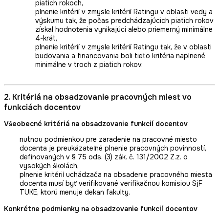
piatich rokoch,
plnenie kritérií v zmysle kritérií Ratingu v oblasti vedy a
výskumu tak, že počas predchádzajúcich piatich rokov
získal hodnotenia vynikajúci alebo priemerný minimálne
4-krát,
plnenie kritérií v zmysle kritérií Ratingu tak, že v oblasti
budovania a financovania boli tieto kritéria naplnené
minimálne v troch z piatich rokov.
2. Kritériá na obsadzovanie pracovných miest vo
funkciách docentov
Všeobecné kritériá na obsadzovanie funkcií docentov
nutnou podmienkou pre zaradenie na pracovné miesto
docenta je preukázateľné plnenie pracovných povinností,
definovaných v § 75 ods. (3) zák. č. 131/2002 Z.z. o
vysokých školách,
plnenie kritérií uchádzača na obsadenie pracovného miesta
docenta musí byť verifikované verifikačnou komisiou SjF
TUKE, ktorú menuje dekan fakulty.
Konkrétne podmienky na obsadzovanie funkcií docentov