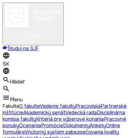
Študuj na SJF
SK
Hľadať
Menu
Fakulta
O fakulte
Vedenie fakulty
Pracoviská
Partnerské
inštitúcie
Akademický senát
Vedecká rada
Disciplinárna
komisia fakulty
Kritériá pre výberové konania
Pracovné
ponuky
Ocenenia
Promócie
Dokumenty
Ankety
Online
formuláre
Vnútorný systém zabezpečovania kvality