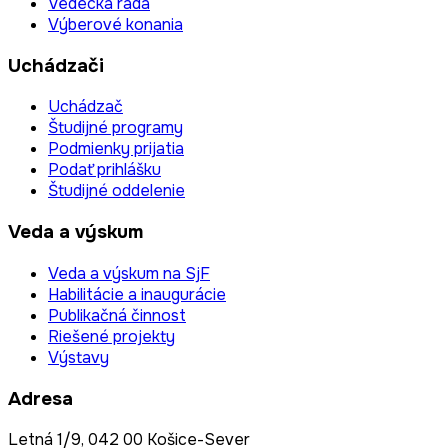
Vedecká rada
Výberové konania
Uchádzači
Uchádzač
Študijné programy
Podmienky prijatia
Podať prihlášku
Študijné oddelenie
Veda a výskum
Veda a výskum na SjF
Habilitácie a inaugurácie
Publikačná činnost
Riešené projekty
Výstavy
Adresa
Letná 1/9, 042 00 Košice-Sever