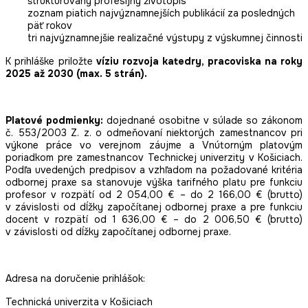
štruktúrovaný profesijný životopis
zoznam piatich najvýznamnejších publikácií za posledných
päť rokov
tri najvýznamnejšie realizačné výstupy z výskumnej činnosti
K prihláške priložte
víziu rozvoja katedry, pracoviska na roky
2025 až 2030 (max. 5 strán).
Platové podmienky:
dojednané osobitne v súlade so zákonom
č. 553/2003 Z. z. o odmeňovaní niektorých zamestnancov pri
výkone práce vo verejnom záujme a Vnútorným platovým
poriadkom pre zamestnancov Technickej univerzity v Košiciach.
Podľa uvedených predpisov a vzhľadom na požadované kritéria
odbornej praxe sa stanovuje výška tarifného platu pre funkciu
profesor v rozpätí od 2 054,00 € – do 2 166,00 € (brutto)
v závislosti od dĺžky započítanej odbornej praxe a pre funkciu
docent v rozpätí od 1 636,00 € – do 2 006,50 € (brutto)
v závislosti od dĺžky započítanej odbornej praxe.
Adresa na doručenie prihlášok:
Technická univerzita v Košiciach