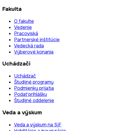
Fakulta
O fakulte
Vedenie
Pracoviská
Partnerské inštitúcie
Vedecká rada
Výberové konania
Uchádzači
Uchádzač
Študijné programy
Podmienky prijatia
Podať prihlášku
Študijné oddelenie
Veda a výskum
Veda a výskum na SjF
Habilitácie a inaugurácie