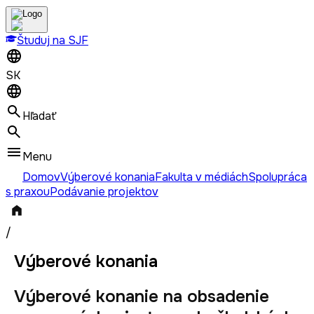
Študuj na SJF
SK
Hľadať
Menu
Domov
Výberové konania
Fakulta v médiách
Spolupráca
s praxou
Podávanie projektov
/
Výberové konania
Výberové konanie na obsadenie