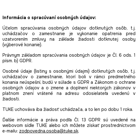
Informácia o spracúvaní osobných údajov:
Účelom spracúvania osobných údajov dotknutých osôb, t.j.
uchádzačov o zamestnanie je vykonanie opatrenia pred
uzatvorením zmluvy na základe žiadosti dotknutej osoby
(výberové konanie).
Právnym základom spracúvania osobných údajov je Čl. 6 ods. 1
písm. b) GDPR.
Osobné údaje (listiny s osobnými údajmi) dotknutých osôb, t.j.
uchádzačov o zamestnanie, ktorí boli v rámci predmetného
konania neúspešní, budú v súlade s GDPR a Zákonom o ochrane
osobných údajov a o zmene a doplnení niektorých zákonov v
platnom znení vrátené na adresu odosielateľa uvedenú v
žiadosti.
TUKE uchováva iba žiadosť uchádzača, a to len po dobu 1 roka.
Ďalšie informácie a práva podľa Čl. 13 GDPR sú uvedené na
webovom sídle TUKE alebo ich môžete získať prostredníctvom
e-mailu:
zodpovedna.osoba@tuke.sk
.