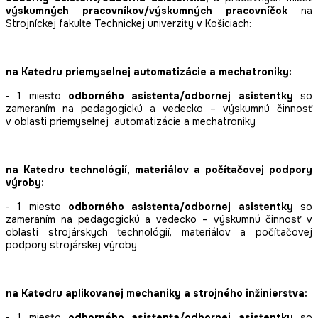
výskumných pracovníkov/výskumných pracovníčok
na
Strojníckej fakulte Technickej univerzity v Košiciach:
na Katedru priemyselnej automatizácie a mechatroniky:
- 1 miesto
odborného asistenta/odbornej asistentky
so
zameraním na pedagogickú a vedecko – výskumnú činnosť
v oblasti priemyselnej automatizácie a mechatroniky
na Katedru technológií, materiálov a počítačovej podpory
výroby:
- 1 miesto
odborného asistenta/odbornej asistentky
so
zameraním na pedagogickú a vedecko – výskumnú činnosť v
oblasti strojárskych technológií, materiálov a počítačovej
podpory strojárskej výroby
na Katedru aplikovanej mechaniky a strojného inžinierstva:
- 1 miesto
odborného asistenta/odbornej asistentky
so