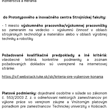
inžinierstva a merania
do Prototypového a inovačného centra Strojníckej fakulty:
- 1 miesto
výskumného pracovníka/výskumnej pracovníčky
so zameraním na vedecko – výskumnú činnosť v oblasti
strojárskych technológií a materiálov alebo v oblasti výrobnej
techniky a robotiky
Požadované kvalifikačné predpoklady a iné kritériá:
všeobecné kritériá, konkrétne podmienky a zoznam
požadovaných dokladov sú uverejnené na internetovej
stránke:
https://sjf.webstack.tuke.sk/sk/kriteria-pre-vyberove-konania
Platové podmienky:
dojednané osobitne v súlade so zákonom
č. 553/2003 Z. z. o odmeňovaní niektorých zamestnancov pri
výkone práce vo verejnom záujme a Vnútorným platovým
poriadkom pre zamestnancov Technickej univerzity v Košiciach.