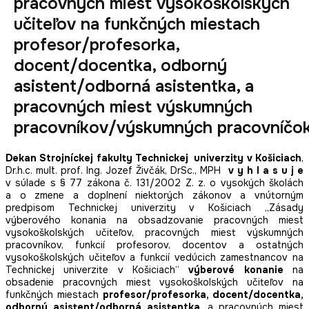
pracovných miest vysokoškolských
učiteľov na funkčných miestach
profesor/profesorka,
docent/docentka, odborný
asistent/odborná asistentka, a
pracovných miest výskumných
pracovníkov/výskumných pracovníčo
Dekan
Strojníckej fakulty
Technickej univerzity v Košiciach
,
Dr.h.c. mult. prof. Ing. Jozef Živčák, DrSc., MPH
v y h l a s u j e
v súlade s § 77 zákona č. 131/2002 Z. z. o vysokých školách
a o zmene a doplnení niektorých zákonov a vnútorným
predpisom Technickej univerzity v Košiciach „Zásady
výberového konania na obsadzovanie pracovných miest
vysokoškolských učiteľov, pracovných miest výskumných
pracovníkov, funkcií profesorov, docentov a ostatných
vysokoškolských učiteľov a funkcií vedúcich zamestnancov na
Technickej univerzite v Košiciach“
výberové konanie
na
obsadenie pracovných miest vysokoškolských učiteľov na
funkčných miestach
profesor/profesorka, docent/docentka,
odborný asistent/odborná asistentka,
a pracovných miest