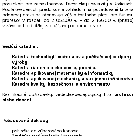
poriadkom pre zamestnancov Technickej univerzity v Košiciach.
Podľa uvedených predpisov a vzhľadom na požadované kritéria
odbornej praxe sa stanovuje výška tarifného platu pre funkciu
profesor v rozpätí od 2 054,00 € – do 2 166,00 € (brutto)
v závislosti od dĺžky započítanej odbornej praxe.
Vedúci katedier:
Katedra technológií, materiálov a počítačovej podpory
výroby
Katedra riadenia a ekonomiky podniku
Katedra aplikovanej matematiky a informatiky
Katedra aplikovanej mechaniky a strojného inžinierstva
Katedra kvality, bezpečnosti a environmentu
Kvalifikačné požiadavky: vedecko-pedagogický titul
profesor
alebo docent
Požadované doklady:
prihláška do výberového konania