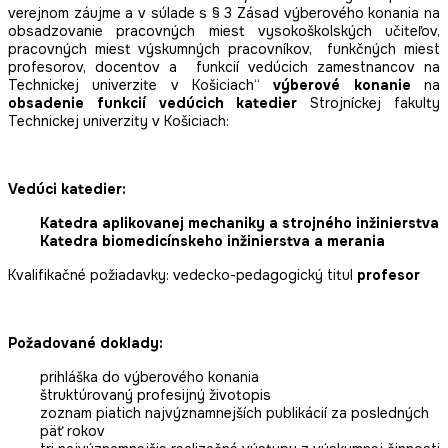
verejnom záujme a v súlade s § 3 Zásad výberového konania na
obsadzovanie pracovných miest vysokoškolských učiteľov,
pracovných miest výskumných pracovníkov, funkčných miest
profesorov, docentov a funkcií vedúcich zamestnancov na
Technickej univerzite v Košiciach“
výberové konanie
na
obsadenie funkcií vedúcich katedier
Strojníckej fakulty
Technickej univerzity v Košiciach:
Vedúci katedier:
Katedra aplikovanej mechaniky a strojného inžinierstva
Katedra biomedicínskeho inžinierstva a merania
Kvalifikačné požiadavky: vedecko-pedagogický titul
profesor
Požadované doklady:
prihláška do výberového konania
štruktúrovaný profesijný životopis
zoznam piatich najvýznamnejších publikácií za posledných
päť rokov