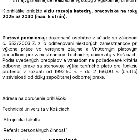
tri najvýznamnejšie realizačné výstupy z výskumnej činnosti
K prihláške priložte
víziu rozvoja katedry, pracoviska na roky
2025 až 2030 (max. 5 strán).
Platové podmienky:
dojednané osobitne v súlade so zákonom
č. 553/2003 Z. z. o odmeňovaní niektorých zamestnancov pri
výkone práce vo verejnom záujme a Vnútorným platovým
poriadkom pre zamestnancov Technickej univerzity v Košiciach.
Podľa uvedených predpisov a vzhľadom na požadované kritéria
odbornej praxe sa stanovuje výška tarifného platu pre funkciu
profesor v rozpätí od 1992,50 € – do 2 166,00 € (brutto)
v závislosti od dĺžky započítanej odbornej praxe.
Adresa na doručenie prihlášok:
Technická univerzita v Košiciach
Strojnícka fakulta
Referát personálnych činností