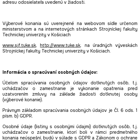
adresu odosielateľa uvedenú v žiadosti.
Výberové konania sú uverejnené na webovom sídle určenom
ministerstvom a na internetových stránkach Strojníckej fakulty
Technickej univerzity v Košiciach
www.sjf.tuke.sk
,
http://www.tuke.sk
, na úradných výveskách
Strojníckej fakulty Technickej univerzity v Košiciach.
Informácia o spracúvaní osobných údajov:
Účelom spracúvania osobných údajov dotknutých osôb, t.j.
uchádzačov o zamestnanie je vykonanie opatrenia pred
uzatvorením zmluvy na základe žiadosti dotknutej osoby
(výberové konanie).
Právnym základom spracúvania osobných údajov je Čl. 6 ods. 1
písm. b) GDPR.
Osobné údaje (listiny s osobnými údajmi) dotknutých osôb, t.j.
uchádzačov o zamestnanie, ktorí boli v rámci predmetného
konania neúspešní, budú v súlade s GDPR a Zákonom o ochrane