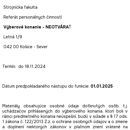
Strojnícka fakulta
Referát personálnych činností
Výberové konanie - NEOTVÁRA
Ť
Letná 1/9
042 00 Košice - Sever
Termín: do 18.11.2024
Dátum predpokladaného nástupu do funkcie:
01.01.2025
Materiály obsahujúce osobné údaje dotknutých osôb, t.j.
uchádzačov prihlásených do výberového konania, ktorí boli v
rámci predmetného konania neúspešní, budú v súlade s § 17 ods.
1 zákona č. 122/2013 Z.z. o ochrane osobných údajov a o zmene
a doplnení niektorých zákonov v platnom znení vrátené na