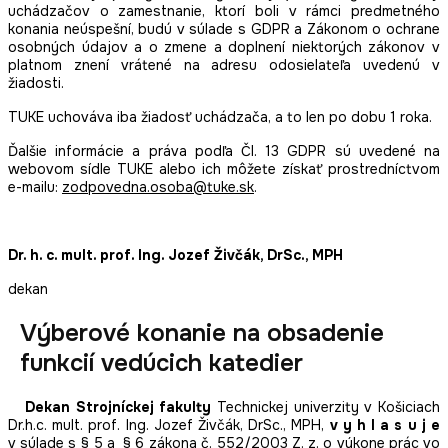
uchádzačov o zamestnanie, ktorí boli v rámci predmetného
konania neúspešní, budú v súlade s GDPR a Zákonom o ochrane
osobných údajov a o zmene a doplnení niektorých zákonov v
platnom znení vrátené na adresu odosielateľa uvedenú v
žiadosti.
TUKE uchováva iba žiadosť uchádzača, a to len po dobu 1 roka.
Ďalšie informácie a práva podľa Čl. 13 GDPR sú uvedené na
webovom sídle TUKE alebo ich môžete získať prostredníctvom
e-mailu:
zodpovedna.osoba@tuke.sk
.
Dr. h. c. mult. prof. Ing. Jozef Živčák, DrSc., MPH
dekan
Výberové konanie na obsadenie
funkcií vedúcich katedier
Dekan
Strojníckej fakulty
Technickej univerzity v Košiciach
Dr.h.c. mult. prof. Ing. Jozef Živčák, DrSc., MPH,
v y h l a s u j e
v súlade s § 5 a § 6 zákona č. 552/2003 Z. z. o výkone prác vo