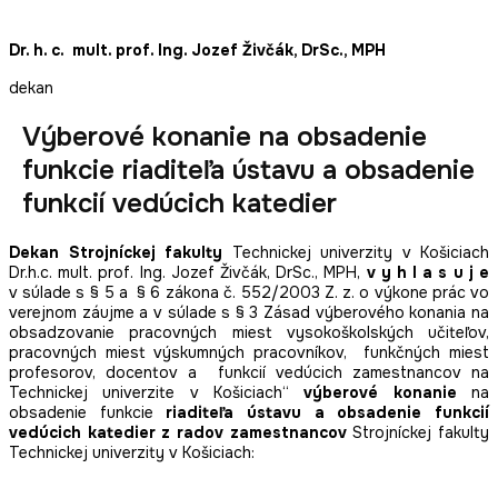
Dr. h. c. mult. prof. Ing. Jozef Živčák, DrSc., MPH
dekan
Výberové konanie na obsadenie
funkcie riaditeľa ústavu a obsadenie
funkcií vedúcich katedier
Dekan
Strojníckej fakulty
Technickej univerzity v Košiciach
Dr.h.c. mult. prof. Ing. Jozef Živčák, DrSc., MPH,
v y h l a s u j e
v súlade s § 5 a § 6 zákona č. 552/2003 Z. z. o výkone prác vo
verejnom záujme a v súlade s § 3 Zásad výberového konania na
obsadzovanie pracovných miest vysokoškolských učiteľov,
pracovných miest výskumných pracovníkov, funkčných miest
profesorov, docentov a funkcií vedúcich zamestnancov na
Technickej univerzite v Košiciach“
výberové konanie
na
obsadenie funkcie
riaditeľa ústavu a obsadenie funkcií
vedúcich katedier z radov zamestnancov
Strojníckej fakulty
Technickej univerzity v Košiciach: