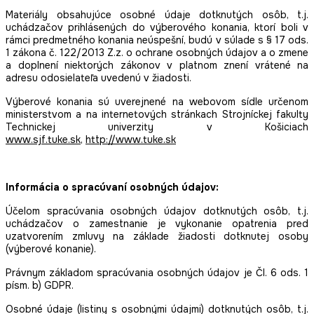
Materiály obsahujúce osobné údaje dotknutých osôb, t.j.
uchádzačov prihlásených do výberového konania, ktorí boli v
rámci predmetného konania neúspešní, budú v súlade s § 17 ods.
1 zákona č. 122/2013 Z.z. o ochrane osobných údajov a o zmene
a doplnení niektorých zákonov v platnom znení vrátené na
adresu odosielateľa uvedenú v žiadosti.
Výberové konania sú uverejnené na webovom sídle určenom
ministerstvom a na internetových stránkach Strojníckej fakulty
Technickej univerzity v Košiciach
www.sjf.tuke.sk
,
http://www.tuke.sk
Informácia o spracúvaní osobných údajov:
Účelom spracúvania osobných údajov dotknutých osôb, t.j.
uchádzačov o zamestnanie je vykonanie opatrenia pred
uzatvorením zmluvy na základe žiadosti dotknutej osoby
(výberové konanie).
Právnym základom spracúvania osobných údajov je Čl. 6 ods. 1
písm. b) GDPR.
Osobné údaje (listiny s osobnými údajmi) dotknutých osôb, t.j.